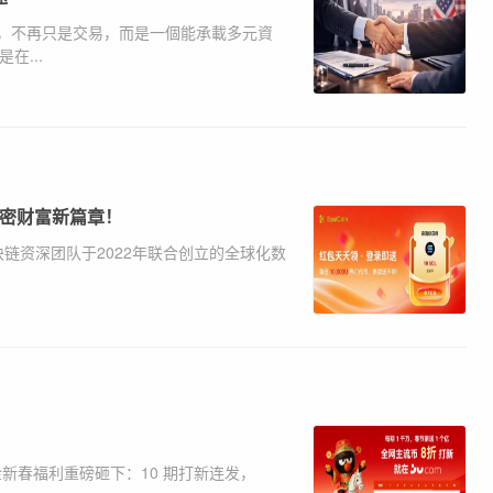
，不再只是交易，而是一個能承載多元資
在...
加密财富新篇章！
区块链资深团队于2022年联合创立的全球化数
美金新春福利重磅砸下：10 期打新连发，