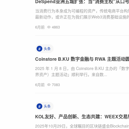
DeSpend亚洲五城扩张：当“消费主权”从口
当消费行为本身成为可编程的资产，传统电商平台构筑
最新动作，或许正在为我们展示Web3消费基础设施的另
6月前
4863
#
头条
Coinstore B.KU 数字金融与 RWA 主题活
2025 年 1 月 8 日，由 Coinstore B.KU 主办的「数
界资产）主题活动」顺利举行。来自数...
6月前
7083
#
头条
KOL友好、产品创新、生态共建：WEEX交
2025年10月29日，全球瞩目的区块链盛会Blockchai