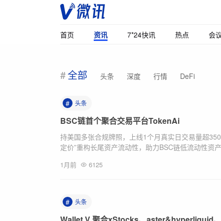
首页
资讯
7*24快讯
热点
会
全部
头条
深度
行情
DeFi
#
头条
BSC链首个聚合交易平台TokenAi
持美国多张合规牌照，上线1个月真实日交易量超35000
定价”重构长尾资产流动性，助力BSC链低流动性资产.
1月前
6125
#
头条
Wallet V 聚合xStocks、aster&hyperli