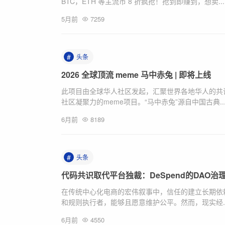
BTC，ETH 等主流币 8 折疯抢！抢到即赚到，想卖...
5月前
7259
#
头条
2026 全球顶流 meme 马中赤兔 | 即将上线
此项目由全球华人社区发起，汇聚世界各地华人的共
社区凝聚力的meme项目。“马中赤兔”源自中国古典..
6月前
8189
#
头条
代码共识取代平台独裁：DeSpend的DAO
在传统中心化电商的宏伟叙事中，信任的建立长期依
和规则执行者，能够且愿意维护公平。然而，现实经..
6月前
4550