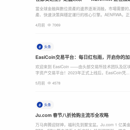
當全球金融與數位資產的邊界逐漸消融，市場需要的
產、快速決策與穩定運行的核心引擎。AENRWA，正是
4月前
7069
#
头条
EasiCoin交易平台：每日红包雨，开启你的
欢迎来到 EasiCoin ——由头部交易所技术团队及
字资产交易平台！2023年正式上线后，EasiCoin凭...
5月前
4578
#
头条
Ju.com 春节八折抢购主流币全攻略
万马奔腾迎财神，福利先到聚宝盆。Ju.com 1 亿