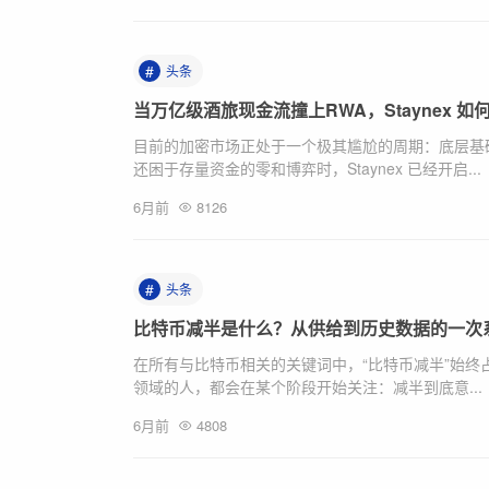
#
头条
当万亿级酒旅现金流撞上RWA，Staynex 如
目前的加密市场正处于一个极其尴尬的周期：底层基
还困于存量资金的零和博弈时，Staynex 已经开启...
6月前
8126
#
头条
比特币减半是什么？从供给到历史数据的一次
在所有与比特币相关的关键词中，“比特币减半”始终
领域的人，都会在某个阶段开始关注：减半到底意...
6月前
4808