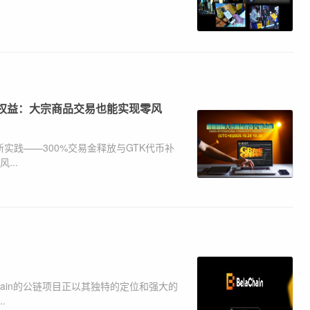
户权益：大宗商品交易也能实现零风
实践——300%交易金释放与GTK代币补
...
hain的公链项目正以其独特的定位和强大的
.