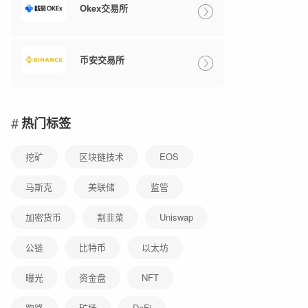
Okex交易所
币安交易所
热门标签
挖矿
区块链技术
EOS
马斯克
美联储
监管
加密货币
割韭菜
Uniswap
公链
比特币
以太坊
曝光
资金盘
NFT
跑路
矿场
DeFi