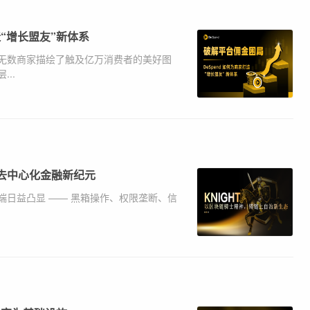
造“增长盟友”新体系
无数商家描绘了触及亿万消费者的美好图
..
启去中心化金融新纪元
日益凸显 —— 黑箱操作、权限垄断、信