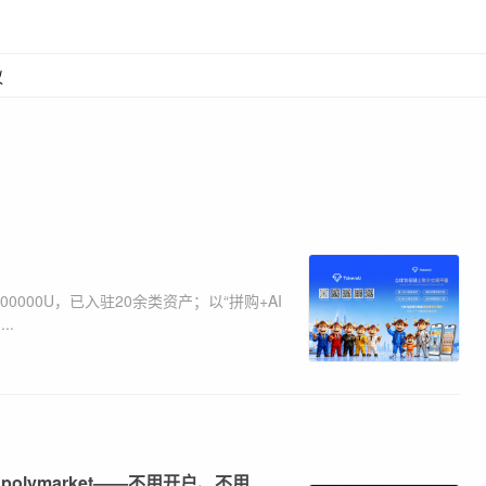
议
000U，已入驻20余类资产；以“拼购+AI
..
quid、polymarket——不用开户、不用