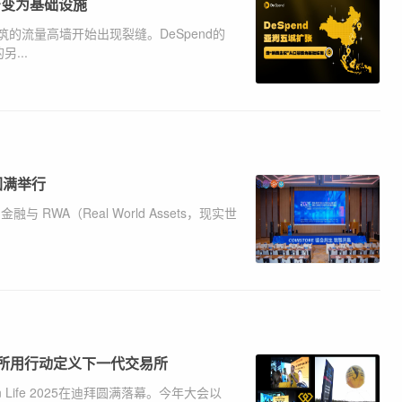
号变为基础设施
的流量高墙开始出现裂缝。DeSpend的
...
动圆满举行
字金融与 RWA（Real World Assets，现实世
易所用行动定义下一代交易所
n Life 2025在迪拜圆满落幕。今年大会以