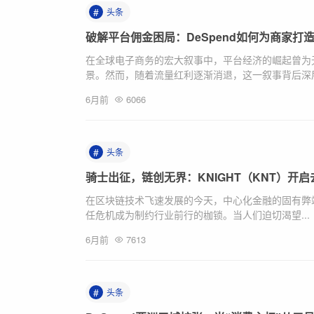
#
头条
破解平台佣金困局：DeSpend如何为商家打
在全球电子商务的宏大叙事中，平台经济的崛起曾为
景。然而，随着流量红利逐渐消退，这一叙事背后深层.
6月前
6066
#
头条
骑士出征，链创无界：KNIGHT（KNT）开
在区块链技术飞速发展的今天，中心化金融的固有弊端
任危机成为制约行业前行的枷锁。当人们迫切渴望...
6月前
7613
#
头条