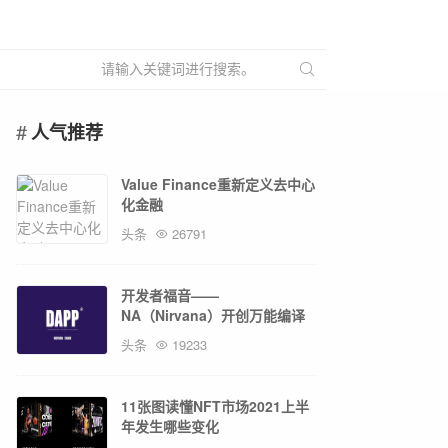
人气推荐
Value Finance重新定义去中心
化金融
头条
26791
开发者福音——
NA（Nirvana）开创万能编译
模型概念先河
头条
19233
11张图读懂NFT市场2021上半
年发生哪些变化