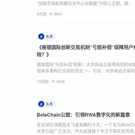
“加密市场新周期与去中心化智能”为核心主题，围...
9月前
8641
#
头条
《格银国际创新交易机制“亏损补偿”保障用
险？》
格银国际"亏损补偿"机制：大宗商品交易零风险的创新
偿体系重构行业风险范式 一、引言：大宗商品交易的风
10月前
4346
#
头条
BelaChain公链：引领RWA数字化的新篇章
在全球区块链技术飞速发展的今天，一个名为BelaC
背景引起广泛关注。作为全球首个专注于现实世界资..