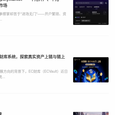
市场
擦掌却苦于"进场无门"——开户繁琐、资
.
WA链上财库系统，探索真实资产上链与链上
方向的背景下，EC财库（ECVault）近日
..
速