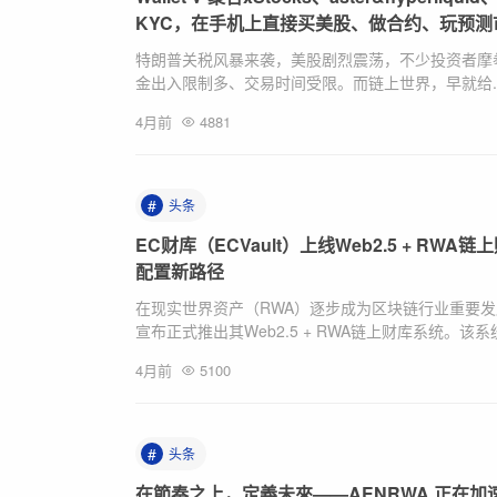
KYC，在手机上直接买美股、做合约、玩预测
特朗普关税风暴来袭，美股剧烈震荡，不少投资者摩拳
金出入限制多、交易时间受限。而链上世界，早就给..
4月前
4881
#
头条
EC财库（ECVault）上线Web2.5 + R
配置新路径
在现实世界资产（RWA）逐步成为区块链行业重要发展
宣布正式推出其Web2.5 + RWA链上财库系统。该系统.
4月前
5100
#
头条
在節奏之上，定義未來——AENRWA 正在加