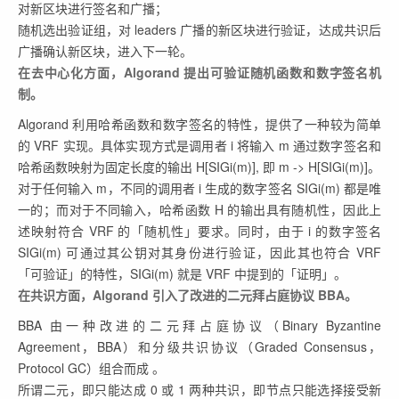
对新区块进行签名和广播；
随机选出验证组，对 leaders 广播的新区块进行验证，达成共识后
广播确认新区块，进入下一轮。
在去中心化方面，Algorand 提出可验证随机函数和数字签名机
制。
Algorand 利用哈希函数和数字签名的特性，提供了一种较为简单
的 VRF 实现。具体实现方式是调用者 i 将输入 m 通过数字签名和
哈希函数映射为固定长度的输出 H[SIGi(m)], 即 m -> H[SIGi(m)]。
对于任何输入 m，不同的调用者 i 生成的数字签名 SIGi(m) 都是唯
一的；而对于不同输入，哈希函数 H 的输出具有随机性，因此上
述映射符合 VRF 的「随机性」要求。同时，由于 i 的数字签名
SIGi(m) 可通过其公钥对其身份进行验证，因此其也符合 VRF
「可验证」的特性，SIGi(m) 就是 VRF 中提到的「证明」。
在共识方面，Algorand 引入了改进的二元拜占庭协议 BBA。
BBA 由一种改进的二元拜占庭协议（Binary Byzantine
Agreement，BBA）和分级共识协议（Graded Consensus，
Protocol GC）组合而成 。
所谓二元，即只能达成 0 或 1 两种共识，即节点只能选择接受新