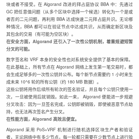
块或者不接受。在 Algorand 改进的拜占庭协议 BBA 中：先通过
GC 把任意值问题（从多个区块中选择一个候选）转化为一个是或
者否的二元问题，再利用 BBA 达成快速二元拜占庭共识。无论哪
种情况，BBA 都可以在验证节点中达成共识，从而确定新区块及
其包含的交易（有可能为空区块）。
在安全方面，Algorand 还引入了一次性公钥机制，着重规避短暂
分叉的可能。
数字签名和 VRF 本身的安全性也对系统安全提供了基本的保障。
在此基础上，所有节点在 Algorand 网络上发生第一笔交易时，都
会生成足够多的一次性公钥并公布。每个新节点需要约 1 小时来生
成未来 10^6 轮的所有公钥（约 180 MB 数据）。
这些公钥将用作后续所有轮次的签名验证，并且每个公钥只使用一
次，一旦被使用后就销毁。如此一来， Algorand 便能进一步规避
分叉攻击：因为一旦签名完成，公钥即被销毁，即使被恶意节点劫
持，也无法再次签名产生分叉。
在性能方面，Algorand 高效且便宜。
Algorand 采用 PoS+VRF 机制进行随机选择区块生产者和验证
者，无论网络中有多少节点，每一轮都只需要在少数节点上进行验