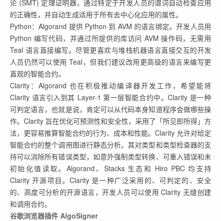
论 (SMT) 定理证明器，通过特定于开发人员的谓词自动检查应用
的正确性，并自动生成适用于所有去中心化应用的属性。
Python：Algorand 提供 Python 到 AVM 的语言绑定。开发人员用
Python 编写代码，并通过所提供的库访问 AVM 操作码，无需用
Teal 语言直接编写。尽管更喜欢与堆栈机器语言直接交互的开发
人员仍然可以使用 Teal，但我们建议改用更高级的语言来编写更
直观的智能合约。
Clarity：Algorand 也在积极推动编译器开发工作，希望能将
Clarity 语言引入到其 Layer-1 第一层智能合约中。Clarity 是一种
可判定语言，也就是说，肯定可以从代码本身知道程序会做哪些操
作。Clarity 旨在优化可预测性和安全性，采用了「所见即所得」方
法，更容易推算智能合约的行为、成本和性能。Clarity 允许对给定
智能合约的整个调用图进行静态分析。其对类型和类型检查器的支
持可以消除所有错误类型，如意外强制类型转换、可重入错误和未
初始化值读取。Algorand、Stacks 生态和 Hiro PBC 均支持
Clarity 开源项目。Clarity 是一种广泛采用的、可判定的、安全
的、高度可分析的开源语言，开发人员可以使用 Clarity 无缝创建
和调用合约。
谷歌浏览器插件 AlgoSigner