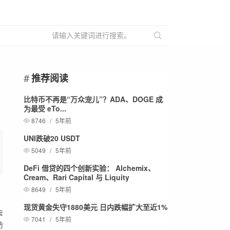
推荐阅读
比特币不再是“万众宠儿”？ADA、DOGE 成
为最受 eTo...
8746
/
5年前
UNI跌破20 USDT
5049
/
5年前
DeFi 借贷的四个创新实验： Alchemix、
Cream、Rari Capital 与 Liquity
8649
/
5年前
现货黄金失守1880美元 日内跌幅扩大至近1%
去
7041
/
5年前
坊