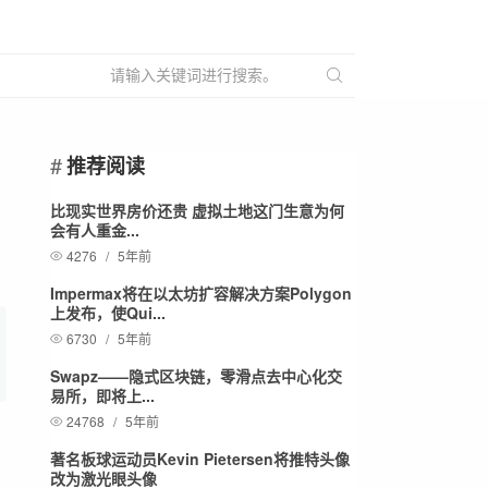
推荐阅读
比现实世界房价还贵 虚拟土地这门生意为何
会有人重金...
4276
/
5年前
Impermax将在以太坊扩容解决方案Polygon
上发布，使Qui...
6730
/
5年前
Swapz——隐式区块链，零滑点去中心化交
易所，即将上...
24768
/
5年前
著名板球运动员Kevin Pietersen将推特头像
改为激光眼头像
，