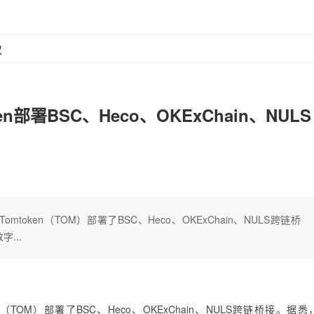
议
oken部署BSC、Heco、OKExChain、NULS
omtoken（TOM）部署了BSC、Heco、OKExChain、NULS跨链桥
...
en（TOM）部署了BSC、Heco、OKExChain、NULS跨链桥接。据悉