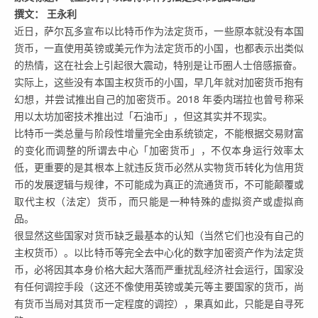
撰文： 王永利
近日，萨尔瓦多宣布以比特币作为法定货币，一些原本就没有本国
货币，一直使用英镑或美元作为法定货币的小国，也都表示出类似
的热情，这在社会上引起很大震动，特别是让币圈人士倍感振奋。
实际上，这些没有本国主权货币的小国，早几年就对加密货币抱有
幻想，并尝试推出自己的加密货币。2018 年委内瑞拉也曾号称采
用以太坊加密技术推出过「石油币」，但这其实并不现实。
比特币一类总量与阶段性增量完全由系统锁定，不能根据交易财富
的变化而调整的所谓去中心「加密货币」，不仅本身运行效率太
低，更重要的是其根本上就违反货币必然从实物货币转化为信用货
币的发展逻辑与规律，不可能成为真正的流通货币，不可能颠覆或
取代主权（法定）货币，而只能是一种特殊的虚拟资产或虚拟商
品。
很显然这些国家对货币缺乏最基本的认知（当然它们也没有自己的
主权货币）。以比特币等完全去中心化的数字加密资产作为法定货
币，必将因其本身价格大起大落而严重扰乱经济社会运行，国家没
有任何调控手段（这还不像使用英镑或美元等主要国家的货币，尚
有货币当局对其货币一定程度的调控），果真如此，只能是自寻死