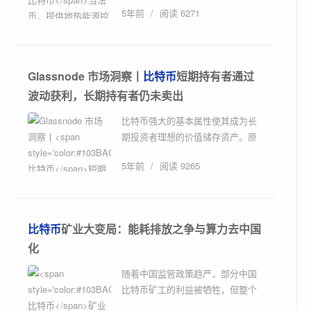
5年前
/
阅读 6271
生在日前出席在迈阿密举行的比特
币 202...
Glassnode 市场洞察丨
比特币
短期持有者通过
波动获利，长期持有者仍未卖出
比特币强大的基本属性使其成为长
期投资者理想的价值储存资产。原
文标题 :《Glassnode 丨长期持有
5年前
/
阅读 9265
者并未卖出任何 BTC？》 撰文：
checkma...
比特币
矿业大变局：能耗排放之争与算力去中国
化
随着中国监管政策趋严，部分中国
比特币矿工的利益被牺牲，但整个
比特币网络的叙事完整性乃至基本