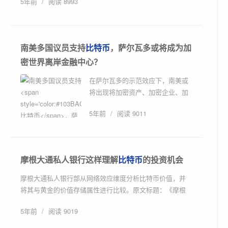
5年前
/
阅读 8993
南美多国议员支持
比特币
，萨尔瓦多或将成为加
密世界离岸金融中心？
在萨尔瓦多的示范效应下，南美或
将出现将加密资产、加密企业、加
密行业纳入合法离岸金融范畴的情
5年前
/
阅读 9011
况。原文标题：《萨尔瓦多之后，
南美多国议...
摩根大通私人银行这样理解
比特币
的投资机会
摩根大通私人银行部从网络效应维度分析比特币价值，并
将其与黄金的价值存储属性进行比较。原文标题：《摩根
大通私人银行是如何看待比特币的...
5年前
/
阅读 9019