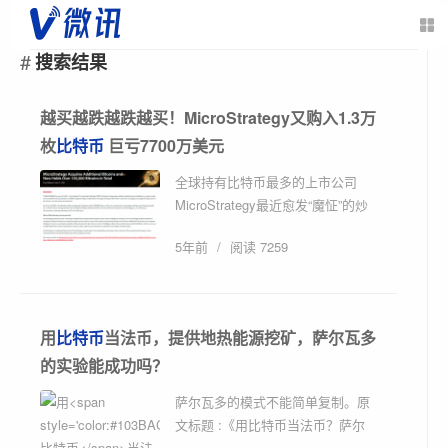
搜索结果
越买越跌越跌越买！MicroStrategy又购入1.3万
枚
比特币
巨亏7700万美元
全球持有比特币最多的上市公司
MicroStrategy最近愈发“魔怔”的炒
币狂潮，即将给该公司的利润带来
5年前
/
阅读 7259
显著影响。 这家企业软件公司周一
表示，...
用
比特币
当法币，提供地热能源挖矿，萨尔瓦多
的实验能成功吗？
萨尔瓦多的模式不能简单复制。原
文标题 :《用比特币当法币？萨尔
瓦多的实验能否成功》 撰文：蒋照