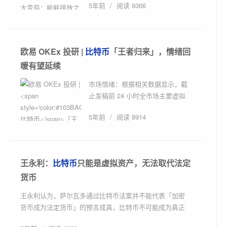
5年前
/
阅读 9366
面可能会从中受益。原文标题：
《比特币矿业...
欧易 OKEx 投研 |
比特币
「王者归来」，情绪回
暖有望延续
市场情绪：根据相关数据显示，截
止发稿前 24 小时全市场主要虚拟
币上涨数量占比 61%，少于下跌数
5年前
/
阅读 8914
量占比的 39%，涨幅超过 10% 的
币种...
王永利：
比特币
只能是虚拟资产，无法取代法定
货币
王永利认为，萨尔瓦多通过比特币法案并不能代表「加密
货币成为法定货币」的预言成真，比特币不可能成为真正
的流通货币。原文标题：《王永利...