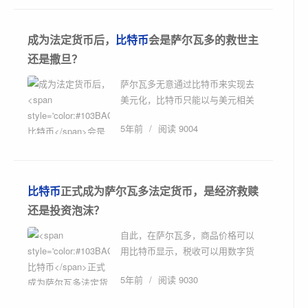
成为法定货币后，
比特币
会是萨尔瓦多的救世主
还是撒旦？
萨尔瓦多无意通过比特币来实现去
美元化，比特币只能以与美元相关
的方式存在。原文标题：《比特币
5年前
/
阅读 9004
成为萨尔瓦多法定货币背后：美国
弃子，依然...
比特币
正式成为萨尔瓦多法定货币，是经济救赎
还是投资泡沫？
自此，在萨尔瓦多，商品价格可以
用比特币显示，税收可以用数字货
币支付，比特币交易将不需缴纳资
5年前
/
阅读 9030
本利得税。原文标题：《萨尔瓦多
通过法案！...